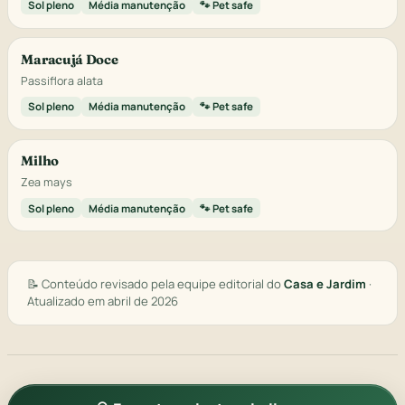
Sol pleno
Média manutenção
🐾 Pet safe
Maracujá Doce
Passiflora alata
Sol pleno
Média manutenção
🐾 Pet safe
Milho
Zea mays
Sol pleno
Média manutenção
🐾 Pet safe
📝 Conteúdo revisado pela equipe editorial do
Casa e Jardim
·
Atualizado em abril de 2026