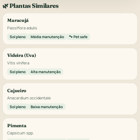
🌿 Plantas Similares
Maracujá
Passiflora edulis
Sol pleno
Média manutenção
🐾 Pet safe
Videira (Uva)
Vitis vinifera
Sol pleno
Alta manutenção
Cajueiro
Anacardium occidentale
Sol pleno
Baixa manutenção
Pimenta
Capsicum spp.