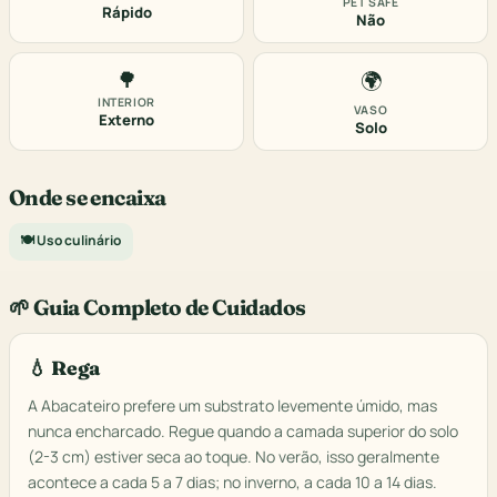
PET SAFE
Rápido
Não
🌳
🌍
INTERIOR
VASO
Externo
Solo
Onde se encaixa
🍽️ Uso culinário
🌱 Guia Completo de Cuidados
💧 Rega
A Abacateiro prefere um substrato levemente úmido, mas
nunca encharcado. Regue quando a camada superior do solo
(2-3 cm) estiver seca ao toque. No verão, isso geralmente
acontece a cada 5 a 7 dias; no inverno, a cada 10 a 14 dias.