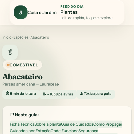
FEED DO DIA
Plantas
J
Casa e Jardim
Leitura rápida, toque e explore
Início
›
Espécies
›
Abacateiro
🥬
COMESTÍVEL
Abacateiro
Persea americana
— Lauraceae
⏱️ 6 min de leitura
⚠️ Tóxica para pets
📝 ~1038 palavras
📑 Neste guia:
Ficha Técnica
Sobre a planta
Guia de Cuidados
Como Propagar
Cuidados por Estação
Onde Funciona
Segurança