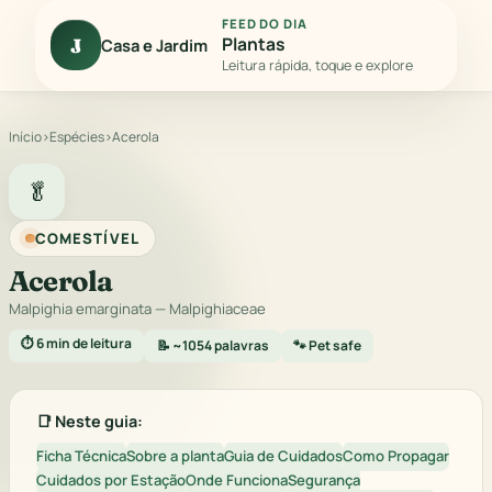
FEED DO DIA
Plantas
J
Casa e Jardim
Leitura rápida, toque e explore
Início
›
Espécies
›
Acerola
🥬
COMESTÍVEL
Acerola
Malpighia emarginata
— Malpighiaceae
⏱️ 6 min de leitura
📝 ~1054 palavras
🐾 Pet safe
📑 Neste guia:
Ficha Técnica
Sobre a planta
Guia de Cuidados
Como Propagar
Cuidados por Estação
Onde Funciona
Segurança