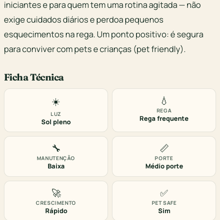
iniciantes e para quem tem uma rotina agitada — não
exige cuidados diários e perdoa pequenos
esquecimentos na rega. Um ponto positivo: é segura
para conviver com pets e crianças (pet friendly).
Ficha Técnica
💧
☀️
REGA
LUZ
Rega frequente
Sol pleno
🔧
📏
MANUTENÇÃO
PORTE
Baixa
Médio porte
🚀
✅
CRESCIMENTO
PET SAFE
Rápido
Sim