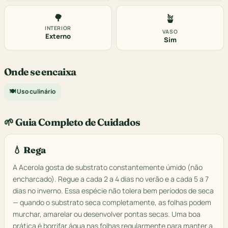
🌳
🪴
INTERIOR
VASO
Externo
Sim
Onde se encaixa
🍽️ Uso culinário
🌱 Guia Completo de Cuidados
💧 Rega
A Acerola gosta de substrato constantemente úmido (não
encharcado). Regue a cada 2 a 4 dias no verão e a cada 5 a 7
dias no inverno. Essa espécie não tolera bem períodos de seca
— quando o substrato seca completamente, as folhas podem
murchar, amarelar ou desenvolver pontas secas. Uma boa
prática é borrifar água nas folhas regularmente para manter a