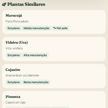
🌿 Plantas Similares
Maracujá
Passiflora edulis
Sol pleno
Média manutenção
🐾 Pet safe
Videira (Uva)
Vitis vinifera
Sol pleno
Alta manutenção
Cajueiro
Anacardium occidentale
Sol pleno
Baixa manutenção
Pimenta
Capsicum spp.