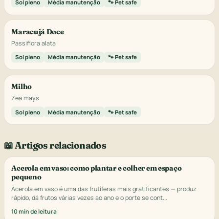
Sol pleno
Média manutenção
🐾 Pet safe
Maracujá Doce
Passiflora alata
Sol pleno
Média manutenção
🐾 Pet safe
Milho
Zea mays
Sol pleno
Média manutenção
🐾 Pet safe
📖 Artigos relacionados
Acerola em vaso: como plantar e colher em espaço
pequeno
Acerola em vaso é uma das frutíferas mais gratificantes — produz
rápido, dá frutos várias vezes ao ano e o porte se cont...
10 min de leitura