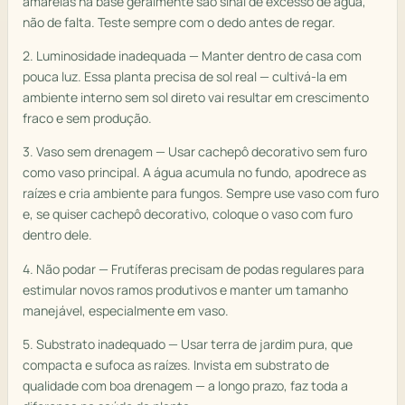
amarelas na base geralmente são sinal de excesso de água,
não de falta. Teste sempre com o dedo antes de regar.
2. Luminosidade inadequada — Manter dentro de casa com
pouca luz. Essa planta precisa de sol real — cultivá-la em
ambiente interno sem sol direto vai resultar em crescimento
fraco e sem produção.
3. Vaso sem drenagem — Usar cachepô decorativo sem furo
como vaso principal. A água acumula no fundo, apodrece as
raízes e cria ambiente para fungos. Sempre use vaso com furo
e, se quiser cachepô decorativo, coloque o vaso com furo
dentro dele.
4. Não podar — Frutíferas precisam de podas regulares para
estimular novos ramos produtivos e manter um tamanho
manejável, especialmente em vaso.
5. Substrato inadequado — Usar terra de jardim pura, que
compacta e sufoca as raízes. Invista em substrato de
qualidade com boa drenagem — a longo prazo, faz toda a