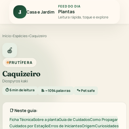
FEED DO DIA
Plantas
J
Casa e Jardim
Leitura rápida, toque e explore
Início
›
Espécies
›
Caquizeiro
🍎
FRUTÍFERA
Caquizeiro
Diospyros kaki
⏱️ 6 min de leitura
📝 ~1094 palavras
🐾 Pet safe
📑 Neste guia:
Ficha Técnica
Sobre a planta
Guia de Cuidados
Como Propagar
Cuidados por Estação
Erros de Iniciantes
Origem
Curiosidades