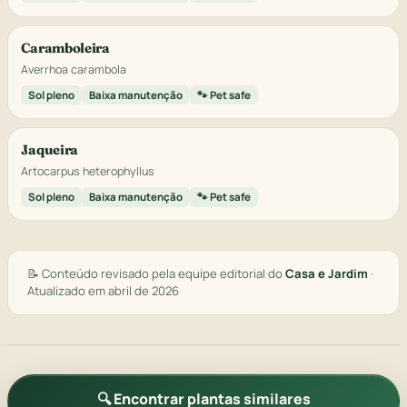
Caramboleira
Averrhoa carambola
Sol pleno
Baixa manutenção
🐾 Pet safe
Jaqueira
Artocarpus heterophyllus
Sol pleno
Baixa manutenção
🐾 Pet safe
📝 Conteúdo revisado pela equipe editorial do
Casa e Jardim
·
Atualizado em abril de 2026
🔍 Encontrar plantas similares