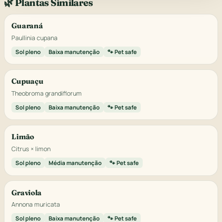
🌿 Plantas Similares
Guaraná
Paullinia cupana
Sol pleno
Baixa manutenção
🐾 Pet safe
Cupuaçu
Theobroma grandiflorum
Sol pleno
Baixa manutenção
🐾 Pet safe
Limão
Citrus × limon
Sol pleno
Média manutenção
🐾 Pet safe
Graviola
Annona muricata
Sol pleno
Baixa manutenção
🐾 Pet safe