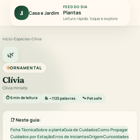
FEED DO DIA
Plantas
J
Casa e Jardim
Leitura rápida, toque e explore
Início
›
Espécies
›
Clívia
🌿
ORNAMENTAL
Clívia
Clivia miniata
⏱️ 6 min de leitura
📝 ~1125 palavras
🐾 Pet safe
📑 Neste guia:
Ficha Técnica
Sobre a planta
Guia de Cuidados
Como Propagar
Cuidados por Estação
Erros de Iniciantes
Origem
Curiosidades