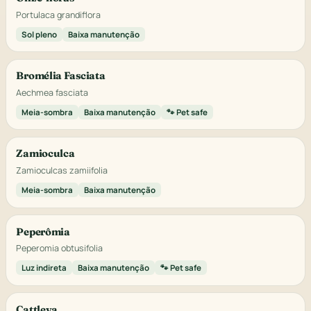
Portulaca grandiflora
Sol pleno
Baixa manutenção
Bromélia Fasciata
Aechmea fasciata
Meia-sombra
Baixa manutenção
🐾 Pet safe
Zamioculca
Zamioculcas zamiifolia
Meia-sombra
Baixa manutenção
Peperômia
Peperomia obtusifolia
Luz indireta
Baixa manutenção
🐾 Pet safe
Cattleya