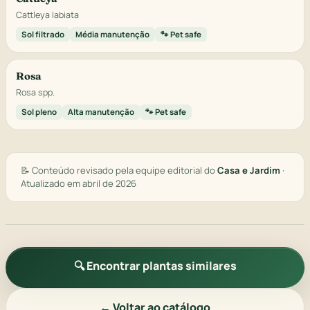
Cattleya labiata
Sol filtrado
Média manutenção
🐾 Pet safe
Rosa
Rosa spp.
Sol pleno
Alta manutenção
🐾 Pet safe
📝 Conteúdo revisado pela equipe editorial do
Casa e Jardim
·
Atualizado em abril de 2026
🔍 Encontrar plantas similares
← Voltar ao catálogo