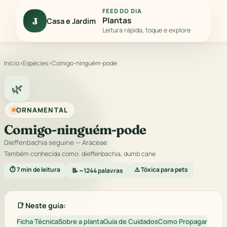
FEED DO DIA
Plantas
J
Casa e Jardim
Leitura rápida, toque e explore
Início
›
Espécies
›
Comigo-ninguém-pode
🌿
ORNAMENTAL
Comigo-ninguém-pode
Dieffenbachia seguine
— Araceae
Também conhecida como: dieffenbachia, dumb cane
⏱️ 7 min de leitura
⚠️ Tóxica para pets
📝 ~1244 palavras
📑 Neste guia:
Ficha Técnica
Sobre a planta
Guia de Cuidados
Como Propagar