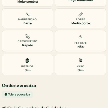
Meia-sombra
🔧
📏
MANUTENÇÃO
PORTE
Baixa
Médio porte
🚀
⚠️
CRESCIMENTO
PET SAFE
Rápido
Não
🏠
🪴
INTERIOR
VASO
Sim
Sim
Onde se encaixa
🌑 Tolera pouca luz