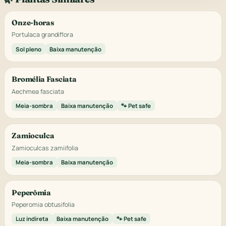
Onze-horas
Portulaca grandiflora
Sol pleno
Baixa manutenção
Bromélia Fasciata
Aechmea fasciata
Meia-sombra
Baixa manutenção
🐾 Pet safe
Zamioculca
Zamioculcas zamiifolia
Meia-sombra
Baixa manutenção
Peperômia
Peperomia obtusifolia
Luz indireta
Baixa manutenção
🐾 Pet safe