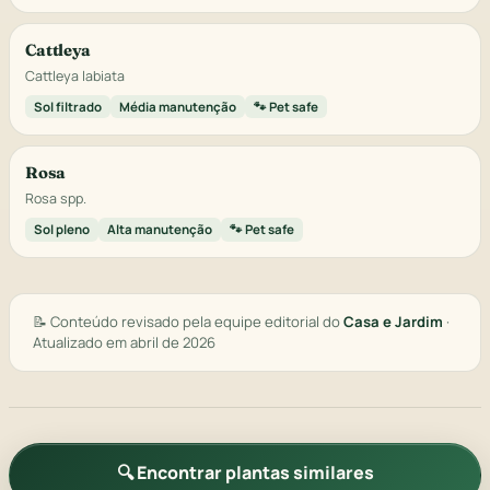
Cattleya
Cattleya labiata
Sol filtrado
Média manutenção
🐾 Pet safe
Rosa
Rosa spp.
Sol pleno
Alta manutenção
🐾 Pet safe
📝 Conteúdo revisado pela equipe editorial do
Casa e Jardim
·
Atualizado em abril de 2026
🔍 Encontrar plantas similares