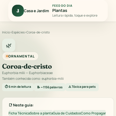
FEED DO DIA
Plantas
J
Casa e Jardim
Leitura rápida, toque e explore
Início
›
Espécies
›
Coroa-de-cristo
🌿
ORNAMENTAL
Coroa-de-cristo
Euphorbia milii
— Euphorbiaceae
Também conhecida como: euphorbia-milii
⏱️ 6 min de leitura
⚠️ Tóxica para pets
📝 ~1156 palavras
📑 Neste guia:
Ficha Técnica
Sobre a planta
Guia de Cuidados
Como Propagar