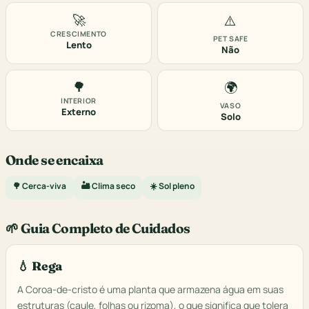
🚀
⚠️
CRESCIMENTO
PET SAFE
Lento
Não
🌳
🌍
INTERIOR
VASO
Externo
Solo
Onde se encaixa
🌳 Cerca-viva
🏜️ Clima seco
☀️ Sol pleno
🌱 Guia Completo de Cuidados
💧 Rega
A Coroa-de-cristo é uma planta que armazena água em suas
estruturas (caule, folhas ou rizoma), o que significa que tolera