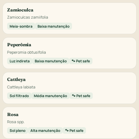
Zamioculca
Zamioculcas zamiifolia
Meia-sombra
Baixa manutenção
Peperômia
Peperomia obtusifolia
Luz indireta
Baixa manutenção
🐾 Pet safe
Cattleya
Cattleya labiata
Sol filtrado
Média manutenção
🐾 Pet safe
Rosa
Rosa spp.
Sol pleno
Alta manutenção
🐾 Pet safe