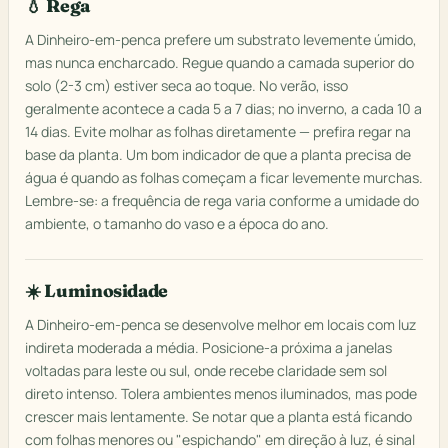
💧 Rega
A Dinheiro-em-penca prefere um substrato levemente úmido,
mas nunca encharcado. Regue quando a camada superior do
solo (2-3 cm) estiver seca ao toque. No verão, isso
geralmente acontece a cada 5 a 7 dias; no inverno, a cada 10 a
14 dias. Evite molhar as folhas diretamente — prefira regar na
base da planta. Um bom indicador de que a planta precisa de
água é quando as folhas começam a ficar levemente murchas.
Lembre-se: a frequência de rega varia conforme a umidade do
ambiente, o tamanho do vaso e a época do ano.
☀️ Luminosidade
A Dinheiro-em-penca se desenvolve melhor em locais com luz
indireta moderada a média. Posicione-a próxima a janelas
voltadas para leste ou sul, onde recebe claridade sem sol
direto intenso. Tolera ambientes menos iluminados, mas pode
crescer mais lentamente. Se notar que a planta está ficando
com folhas menores ou "espichando" em direção à luz, é sinal