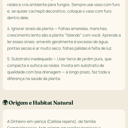
raízes e cria ambiente para fungos. Sempre use vaso com furo
e, se quiser cachepô decorativo, coloque o vaso com furo
dentro dele.
4. Ignorar sinais da planta — Folhas amarelas, manchas,
crescimento lento são a planta "falando" com você. Aprenda a
ler esses sinais: amarelo geralmente é excesso de água;
pontas secas é ar muito seco; folhas pálidas é falta de luz.
5. Substrato inadequado — Usar terra de jardim pura, que
compacta e sufoca as raízes. Invista em substrato de
qualidade com boa drenagem — a longo prazo, faz toda a
diferença na saúde da planta.
🌍 Origem e Habitat Natural
A Dinheiro-em-penca (Callisia repens), da família
Commelinaceae, tem origem em regiões tropicais e