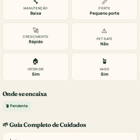
🔧
📏
MANUTENÇÃO
PORTE
Baixa
Pequeno porte
🚀
⚠️
CRESCIMENTO
PET SAFE
Rápido
Não
🏠
🪴
INTERIOR
VASO
Sim
Sim
Onde se encaixa
🪴 Pendente
🌱 Guia Completo de Cuidados