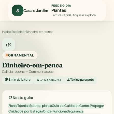
FEED DO DIA
Plantas
J
Casa e Jardim
Leitura rápida, toque e explore
Início
›
Espécies
›
Dinheiro-em-penca
🌿
ORNAMENTAL
Dinheiro-em-penca
Callisia repens
— Commelinaceae
⏱️ 6 min de leitura
⚠️ Tóxica para pets
📝 ~1173 palavras
📑 Neste guia:
Ficha Técnica
Sobre a planta
Guia de Cuidados
Como Propagar
Cuidados por Estação
Onde Funciona
Segurança