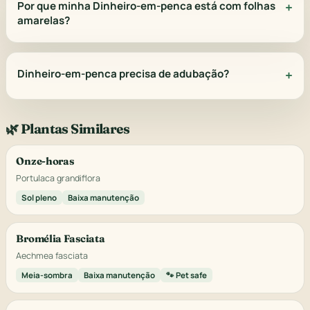
Por que minha Dinheiro-em-penca está com folhas
amarelas?
Dinheiro-em-penca precisa de adubação?
🌿 Plantas Similares
Onze-horas
Portulaca grandiflora
Sol pleno
Baixa manutenção
Bromélia Fasciata
Aechmea fasciata
Meia-sombra
Baixa manutenção
🐾 Pet safe