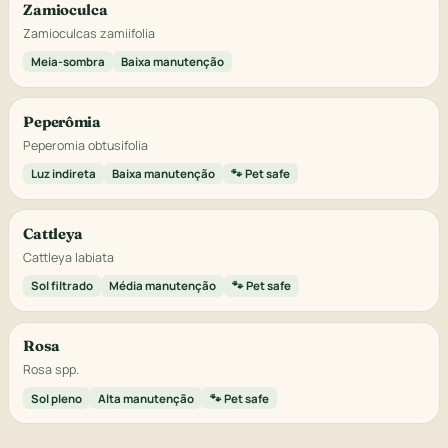
Zamioculca
Zamioculcas zamiifolia
Meia-sombra
Baixa manutenção
Peperômia
Peperomia obtusifolia
Luz indireta
Baixa manutenção
🐾 Pet safe
Cattleya
Cattleya labiata
Sol filtrado
Média manutenção
🐾 Pet safe
Rosa
Rosa spp.
Sol pleno
Alta manutenção
🐾 Pet safe