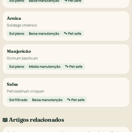
Sol pleno
Baixa manutenção
🐾 Pet safe
Arnica
Solidago chilensis
Sol pleno
Baixa manutenção
🐾 Pet safe
Manjericão
Ocimum basilicum
Sol pleno
Média manutenção
🐾 Pet safe
Salsa
Petroselinum crispum
Sol filtrado
Baixa manutenção
🐾 Pet safe
📖 Artigos relacionados