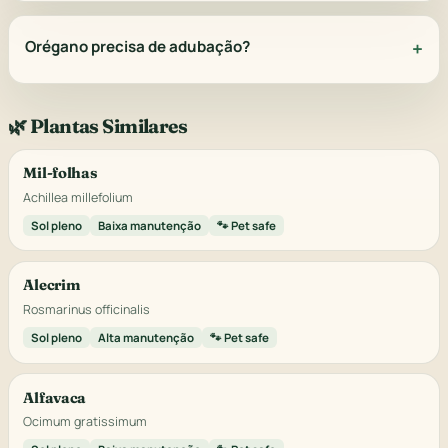
Orégano precisa de adubação?
🌿 Plantas Similares
Mil-folhas
Achillea millefolium
Sol pleno
Baixa manutenção
🐾 Pet safe
Alecrim
Rosmarinus officinalis
Sol pleno
Alta manutenção
🐾 Pet safe
Alfavaca
Ocimum gratissimum