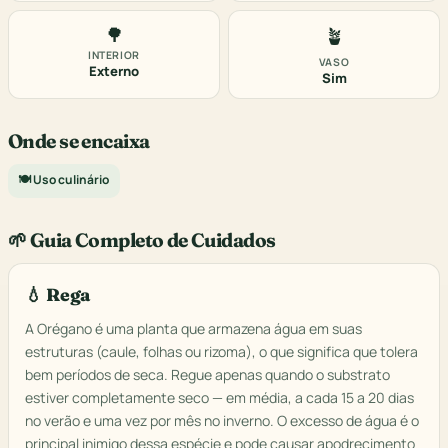
🌳
🪴
INTERIOR
VASO
Externo
Sim
Onde se encaixa
🍽️ Uso culinário
🌱 Guia Completo de Cuidados
💧 Rega
A Orégano é uma planta que armazena água em suas
estruturas (caule, folhas ou rizoma), o que significa que tolera
bem períodos de seca. Regue apenas quando o substrato
estiver completamente seco — em média, a cada 15 a 20 dias
no verão e uma vez por mês no inverno. O excesso de água é o
principal inimigo dessa espécie e pode causar apodrecimento