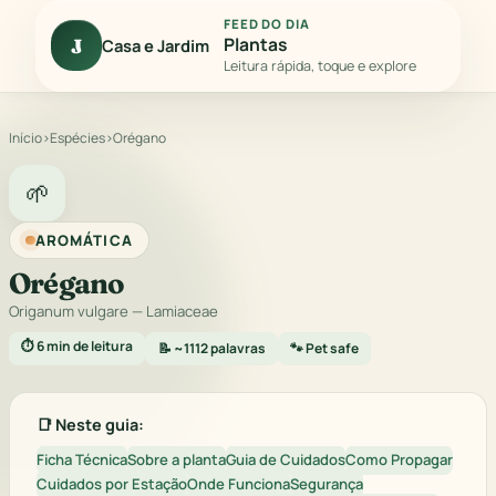
FEED DO DIA
Plantas
J
Casa e Jardim
Leitura rápida, toque e explore
Início
›
Espécies
›
Orégano
🌱
AROMÁTICA
Orégano
Origanum vulgare
— Lamiaceae
⏱️ 6 min de leitura
📝 ~1112 palavras
🐾 Pet safe
📑 Neste guia:
Ficha Técnica
Sobre a planta
Guia de Cuidados
Como Propagar
Cuidados por Estação
Onde Funciona
Segurança