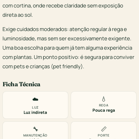
com cortina, onde recebe claridade sem exposição
direta ao sol.
Exige cuidados moderados: atenção regular à rega e
luminosidade, mas sem ser excessivamente exigente.
Uma boa escolha para quem já tem alguma experiência
com plantas. Um ponto positivo: é segura para conviver
com pets e crianças (pet friendly).
Ficha Técnica
💧
☁️
REGA
LUZ
Pouca rega
Luz indireta
🔧
📏
MANUTENÇÃO
PORTE