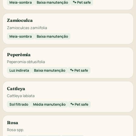
Meia-sombra
Baixa manutenção
🐾 Pet safe
Zamioculca
Zamioculcas zamiifolia
Meia-sombra
Baixa manutenção
Peperômia
Peperomia obtusifolia
Luz indireta
Baixa manutenção
🐾 Pet safe
Cattleya
Cattleya labiata
Sol filtrado
Média manutenção
🐾 Pet safe
Rosa
Rosa spp.