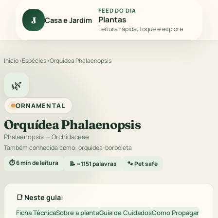
FEED DO DIA
Plantas
J
Casa e Jardim
Leitura rápida, toque e explore
Início
›
Espécies
›
Orquídea Phalaenopsis
🌿
ORNAMENTAL
Orquídea Phalaenopsis
Phalaenopsis
— Orchidaceae
Também conhecida como: orquidea-borboleta
⏱️ 6 min de leitura
📝 ~1151 palavras
🐾 Pet safe
📑 Neste guia:
Ficha Técnica
Sobre a planta
Guia de Cuidados
Como Propagar