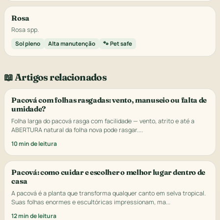
Rosa
Rosa spp.
Sol pleno
Alta manutenção
🐾 Pet safe
📖 Artigos relacionados
Pacová com folhas rasgadas: vento, manuseio ou falta de
umidade?
Folha larga do pacová rasga com facilidade — vento, atrito e até a
ABERTURA natural da folha nova pode rasgar....
10 min de leitura
Pacová: como cuidar e escolher o melhor lugar dentro de
casa
A pacová é a planta que transforma qualquer canto em selva tropical.
Suas folhas enormes e escultóricas impressionam, ma...
12 min de leitura