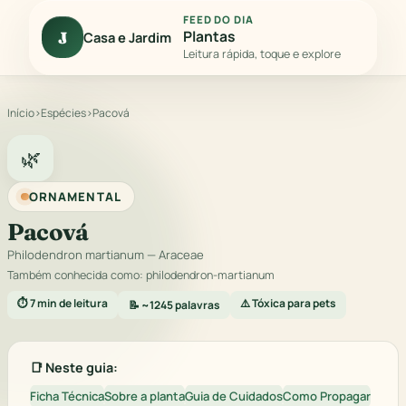
FEED DO DIA
Plantas
J
Casa e Jardim
Leitura rápida, toque e explore
Início
›
Espécies
›
Pacová
🌿
ORNAMENTAL
Pacová
Philodendron martianum
— Araceae
Também conhecida como: philodendron-martianum
⏱️ 7 min de leitura
⚠️ Tóxica para pets
📝 ~1245 palavras
📑 Neste guia:
Ficha Técnica
Sobre a planta
Guia de Cuidados
Como Propagar