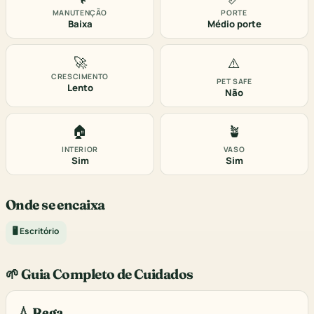
MANUTENÇÃO
PORTE
Baixa
Médio porte
🚀
⚠️
CRESCIMENTO
PET SAFE
Lento
Não
🏠
🪴
INTERIOR
VASO
Sim
Sim
Onde se encaixa
🖥️ Escritório
🌱 Guia Completo de Cuidados
💧 Rega