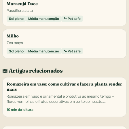
Maracujá Doce
Passiflora alata
Sol pleno
Média manutenção
🐾 Pet safe
Milho
Zea mays
Sol pleno
Média manutenção
🐾 Pet safe
📖 Artigos relacionados
Romãzeira em vaso: como cultivar e fazer a planta render
mais
Romãzeira em vaso é ornamental e produtiva ao mesmo tempo —
flores vermelhas e frutos decorativos em porte compacto....
10 min de leitura