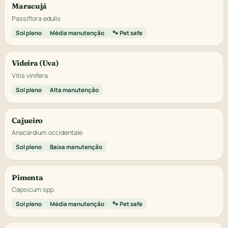
Maracujá
Passiflora edulis
Sol pleno
Média manutenção
🐾 Pet safe
Videira (Uva)
Vitis vinifera
Sol pleno
Alta manutenção
Cajueiro
Anacardium occidentale
Sol pleno
Baixa manutenção
Pimenta
Capsicum spp.
Sol pleno
Média manutenção
🐾 Pet safe