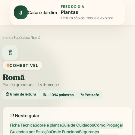
FEED DO DIA
Plantas
J
Casa e Jardim
Leitura rápida, toque e explore
Início
›
Espécies
›
Romã
🥬
COMESTÍVEL
Romã
Punica granatum
— Lythraceae
⏱️ 6 min de leitura
📝 ~1094 palavras
🐾 Pet safe
📑 Neste guia:
Ficha Técnica
Sobre a planta
Guia de Cuidados
Como Propagar
Cuidados por Estação
Onde Funciona
Segurança