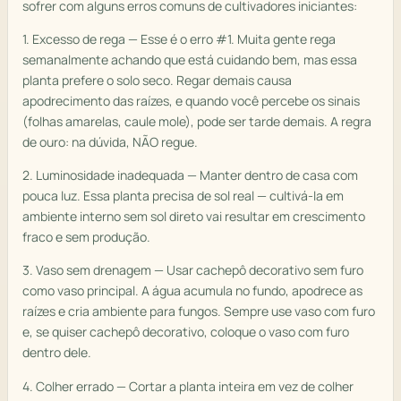
sofrer com alguns erros comuns de cultivadores iniciantes:
1. Excesso de rega — Esse é o erro #1. Muita gente rega
semanalmente achando que está cuidando bem, mas essa
planta prefere o solo seco. Regar demais causa
apodrecimento das raízes, e quando você percebe os sinais
(folhas amarelas, caule mole), pode ser tarde demais. A regra
de ouro: na dúvida, NÃO regue.
2. Luminosidade inadequada — Manter dentro de casa com
pouca luz. Essa planta precisa de sol real — cultivá-la em
ambiente interno sem sol direto vai resultar em crescimento
fraco e sem produção.
3. Vaso sem drenagem — Usar cachepô decorativo sem furo
como vaso principal. A água acumula no fundo, apodrece as
raízes e cria ambiente para fungos. Sempre use vaso com furo
e, se quiser cachepô decorativo, coloque o vaso com furo
dentro dele.
4. Colher errado — Cortar a planta inteira em vez de colher