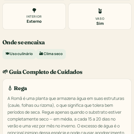
🌳
🪴
INTERIOR
VASO
Externo
Sim
Onde se encaixa
🍽️ Uso culinário
🏜️ Clima seco
🌱 Guia Completo de Cuidados
💧 Rega
A Romã é uma planta que armazena água em suas estruturas
(caule, folhas ou rizoma), o que significa que tolera bem
períodos de seca. Regue apenas quando o substrato estiver
completamente seco — em média, a cada 15 a 20 dias no
verão e uma vez por mês no inverno. O excesso de água é o
principal inimigo dessa espécie e pode causar apodrecimento