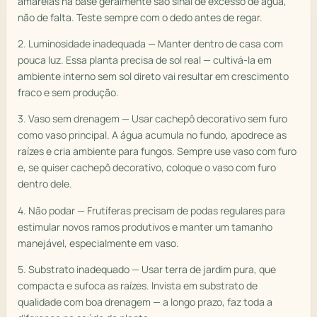
amarelas na base geralmente são sinal de excesso de água,
não de falta. Teste sempre com o dedo antes de regar.
2. Luminosidade inadequada — Manter dentro de casa com
pouca luz. Essa planta precisa de sol real — cultivá-la em
ambiente interno sem sol direto vai resultar em crescimento
fraco e sem produção.
3. Vaso sem drenagem — Usar cachepô decorativo sem furo
como vaso principal. A água acumula no fundo, apodrece as
raízes e cria ambiente para fungos. Sempre use vaso com furo
e, se quiser cachepô decorativo, coloque o vaso com furo
dentro dele.
4. Não podar — Frutíferas precisam de podas regulares para
estimular novos ramos produtivos e manter um tamanho
manejável, especialmente em vaso.
5. Substrato inadequado — Usar terra de jardim pura, que
compacta e sufoca as raízes. Invista em substrato de
qualidade com boa drenagem — a longo prazo, faz toda a