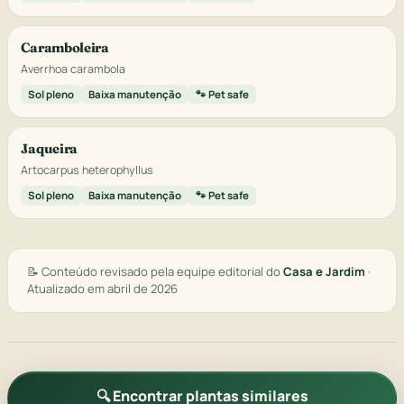
Caramboleira
Averrhoa carambola
Sol pleno
Baixa manutenção
🐾 Pet safe
Jaqueira
Artocarpus heterophyllus
Sol pleno
Baixa manutenção
🐾 Pet safe
📝 Conteúdo revisado pela equipe editorial do
Casa e Jardim
·
Atualizado em abril de 2026
🔍 Encontrar plantas similares