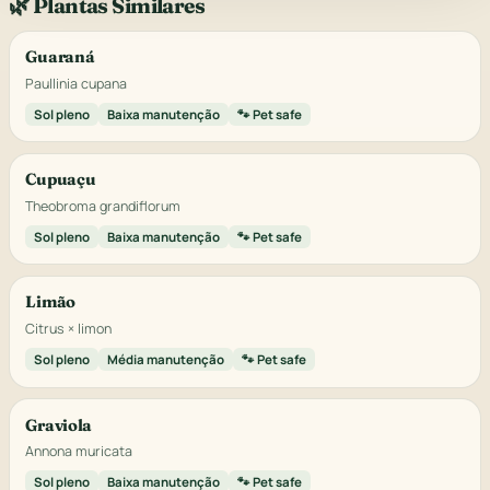
🌿 Plantas Similares
Guaraná
Paullinia cupana
Sol pleno
Baixa manutenção
🐾 Pet safe
Cupuaçu
Theobroma grandiflorum
Sol pleno
Baixa manutenção
🐾 Pet safe
Limão
Citrus × limon
Sol pleno
Média manutenção
🐾 Pet safe
Graviola
Annona muricata
Sol pleno
Baixa manutenção
🐾 Pet safe