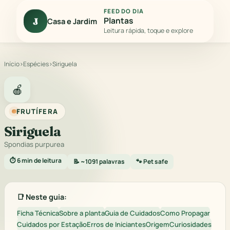
FEED DO DIA
Plantas
J
Casa e Jardim
Leitura rápida, toque e explore
Início
›
Espécies
›
Siriguela
🍎
FRUTÍFERA
Siriguela
Spondias purpurea
⏱️ 6 min de leitura
📝 ~1091 palavras
🐾 Pet safe
📑 Neste guia:
Ficha Técnica
Sobre a planta
Guia de Cuidados
Como Propagar
Cuidados por Estação
Erros de Iniciantes
Origem
Curiosidades