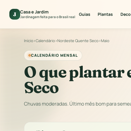
Casa e Jardim
J
Guias
Plantas
Deco
Jardinagem feita para o Brasil real
Início
›
Calendário
›
Nordeste Quente Seco
›
Maio
CALENDÁRIO MENSAL
O que plantar
Seco
Chuvas moderadas. Último mês bom para semear