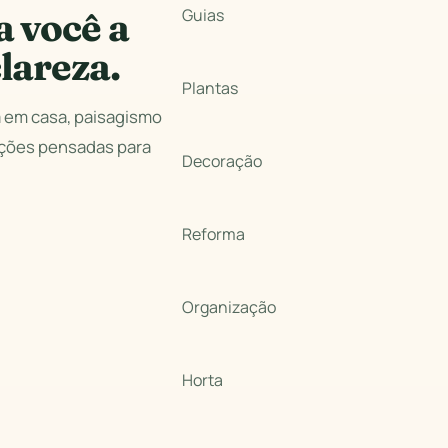
a você a
Guias
lareza.
Plantas
a em casa, paisagismo
ações pensadas para
Decoração
Reforma
Organização
Horta