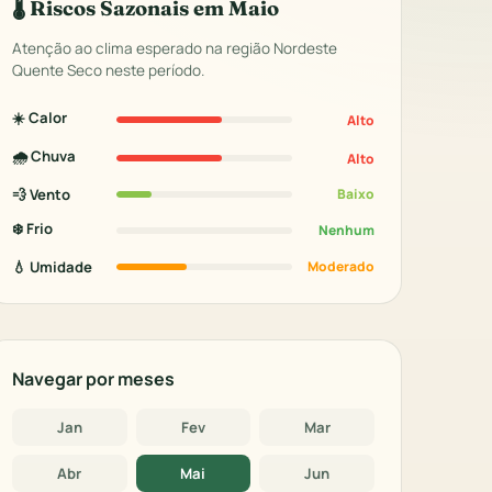
🌡️ Riscos Sazonais em Maio
Atenção ao clima esperado na região Nordeste
Quente Seco neste período.
☀️ Calor
Alto
🌧️ Chuva
Alto
💨 Vento
Baixo
❄️ Frio
Nenhum
💧 Umidade
Moderado
Navegar por meses
Jan
Fev
Mar
Abr
Mai
Jun