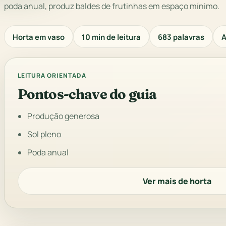
poda anual, produz baldes de frutinhas em espaço mínimo.
Horta em vaso
10 min de leitura
683 palavras
A
LEITURA ORIENTADA
Pontos-chave do guia
Produção generosa
Sol pleno
Poda anual
Ver mais de horta