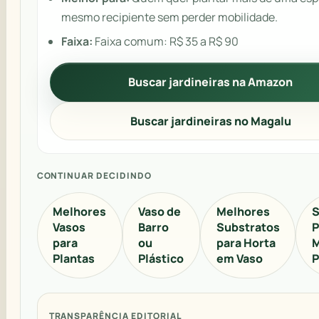
mesmo recipiente sem perder mobilidade.
Faixa:
Faixa comum: R$ 35 a R$ 90
Buscar jardineiras na Amazon
Buscar jardineiras no Magalu
CONTINUAR DECIDINDO
Melhores
Vaso de
Melhores
S
Vasos
Barro
Substratos
P
para
ou
para Horta
M
Plantas
Plástico
em Vaso
P
TRANSPARÊNCIA EDITORIAL