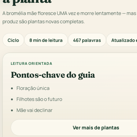
A bromélia mãe floresce UMA vez e morre lentamente — mas o
produz são plantas novas completas.
Ciclo
8 min de leitura
467 palavras
Atualizado 
LEITURA ORIENTADA
Pontos-chave do guia
Floração única
Filhotes são o futuro
Mãe vai declinar
Ver mais de plantas