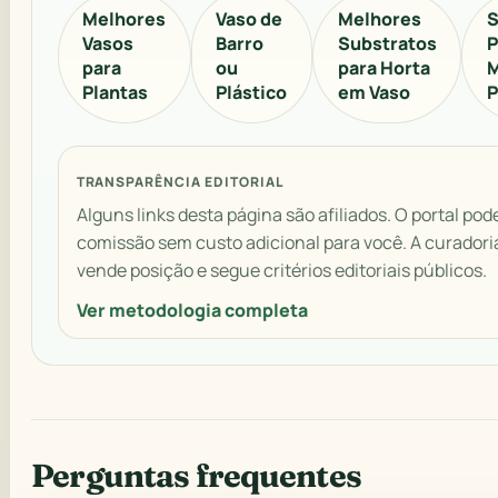
Melhores
Vaso de
Melhores
S
Vasos
Barro
Substratos
P
para
ou
para Horta
M
Plantas
Plástico
em Vaso
P
TRANSPARÊNCIA EDITORIAL
Alguns links desta página são afiliados. O portal pod
comissão sem custo adicional para você. A curadori
vende posição e segue critérios editoriais públicos.
Ver metodologia completa
Perguntas frequentes