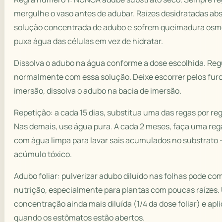
mergulhe o vaso antes de adubar. Raízes desidratadas ab
solução concentrada de adubo e sofrem queimadura osmó
puxa água das células em vez de hidratar.
Dissolva o adubo na água conforme a dose escolhida. Re
normalmente com essa solução. Deixe escorrer pelos furo
imersão, dissolva o adubo na bacia de imersão.
Repetição: a cada 15 dias, substitua uma das regas por r
Nas demais, use água pura. A cada 2 meses, faça uma reg
com água limpa para lavar sais acumulados no substrato —
acúmulo tóxico.
Adubo foliar: pulverizar adubo diluído nas folhas pode c
nutrição, especialmente para plantas com poucas raízes.
concentração ainda mais diluída (1/4 da dose foliar) e ap
quando os estômatos estão abertos.