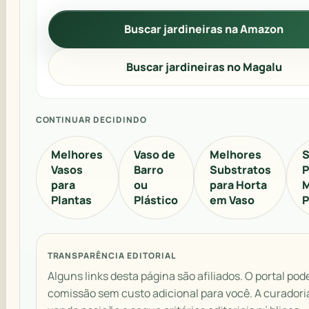
Buscar jardineiras na Amazon
Buscar jardineiras no Magalu
CONTINUAR DECIDINDO
Melhores
Vaso de
Melhores
S
Vasos
Barro
Substratos
P
para
ou
para Horta
M
Plantas
Plástico
em Vaso
P
TRANSPARÊNCIA EDITORIAL
Alguns links desta página são afiliados. O portal pod
comissão sem custo adicional para você. A curadori