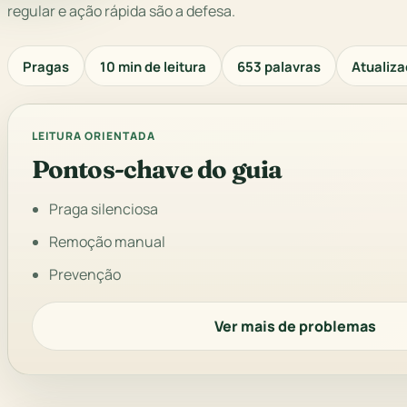
regular e ação rápida são a defesa.
Pragas
10 min de leitura
653 palavras
Atualiza
LEITURA ORIENTADA
Pontos-chave do guia
Praga silenciosa
Remoção manual
Prevenção
Ver mais de problemas