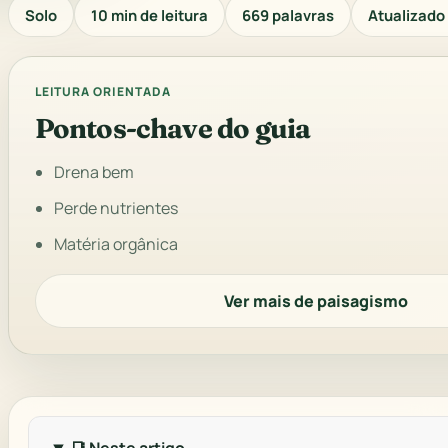
Solo
10 min de leitura
669 palavras
Atualizado 
LEITURA ORIENTADA
Pontos-chave do guia
Drena bem
Perde nutrientes
Matéria orgânica
Ver mais de paisagismo