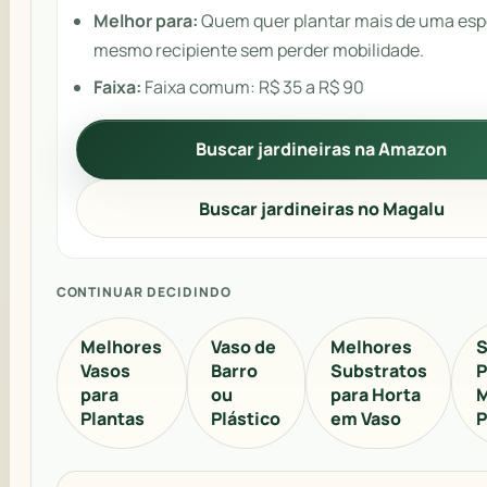
Melhor para:
Quem quer plantar mais de uma esp
mesmo recipiente sem perder mobilidade.
Faixa:
Faixa comum: R$ 35 a R$ 90
Buscar jardineiras na Amazon
Buscar jardineiras no Magalu
CONTINUAR DECIDINDO
Melhores
Vaso de
Melhores
S
Vasos
Barro
Substratos
P
para
ou
para Horta
M
Plantas
Plástico
em Vaso
P