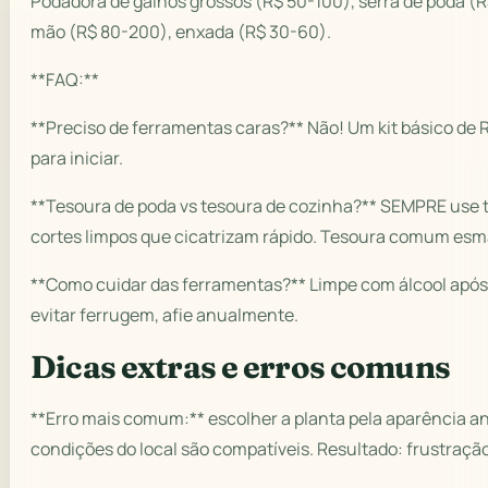
Podadora de galhos grossos (R$ 50-100), serra de poda (R
mão (R$ 80-200), enxada (R$ 30-60).
**FAQ:**
**Preciso de ferramentas caras?** Não! Um kit básico de 
para iniciar.
**Tesoura de poda vs tesoura de cozinha?** SEMPRE use 
cortes limpos que cicatrizam rápido. Tesoura comum esm
**Como cuidar das ferramentas?** Limpe com álcool após
evitar ferrugem, afie anualmente.
Dicas extras e erros comuns
**Erro mais comum:** escolher a planta pela aparência ant
condições do local são compatíveis. Resultado: frustração