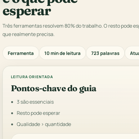
esperar
Três ferramentas resolvem 80% do trabalho. O resto pode es
que realmente precisa.
Ferramenta
10 min de leitura
723 palavras
Atua
LEITURA ORIENTADA
Pontos-chave do guia
3 são essenciais
Resto pode esperar
Qualidade > quantidade