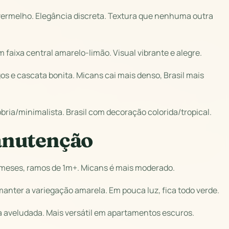
vermelho. Elegância discreta. Textura que nenhuma outra
faixa central amarelo-limão. Visual vibrante e alegre.
e cascata bonita. Micans cai mais denso, Brasil mais
ia/minimalista. Brasil com decoração colorida/tropical.
anutenção
4 meses, ramos de 1m+. Micans é mais moderado.
 manter a variegação amarela. Em pouca luz, fica todo verde.
a aveludada. Mais versátil em apartamentos escuros.