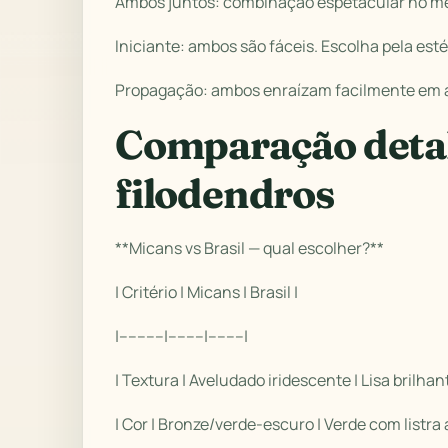
Ambos juntos: combinação espetacular no me
Iniciante: ambos são fáceis. Escolha pela es
Propagação: ambos enraízam facilmente em á
Comparação deta
filodendros
**Micans vs Brasil — qual escolher?**
| Critério | Micans | Brasil |
|----------|--------|--------|
| Textura | Aveludado iridescente | Lisa brilhant
| Cor | Bronze/verde-escuro | Verde com listra 