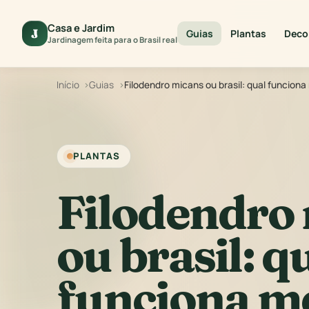
Casa e Jardim
J
Guias
Plantas
Deco
Jardinagem feita para o Brasil real
Início
Guias
Filodendro micans ou brasil: qual funcio
PLANTAS
Filodendro
ou brasil: q
funciona m