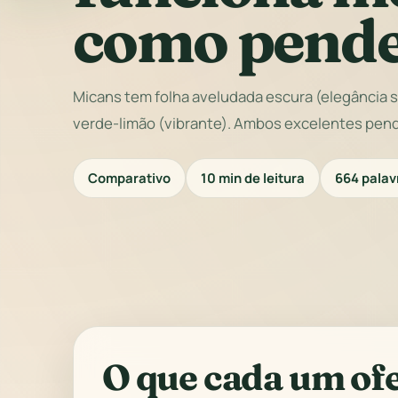
como pend
Micans tem folha aveludada escura (elegância só
verde-limão (vibrante). Ambos excelentes pen
Comparativo
10 min de leitura
664 palav
O que cada um of