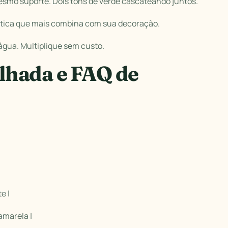
smo suporte. Dois tons de verde cascateando juntos.
tética que mais combina com sua decoração.
gua. Multiplique sem custo.
lhada e FAQ de
e |
amarela |