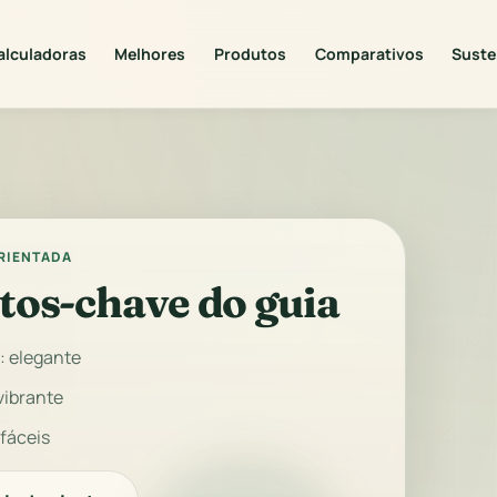
alculadoras
Melhores
Produtos
Comparativos
Suste
ORIENTADA
tos-chave do guia
: elegante
 vibrante
fáceis