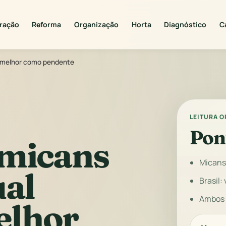
ração
Reforma
Organização
Horta
Diagnóstico
C
na melhor como pendente
LEITURA 
Pon
 micans
Micans
ual
Brasil:
Ambos 
elhor