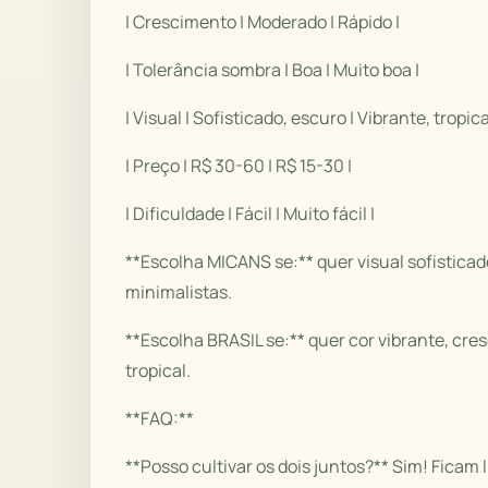
| Crescimento | Moderado | Rápido |
| Tolerância sombra | Boa | Muito boa |
| Visual | Sofisticado, escuro | Vibrante, tropical
| Preço | R$ 30-60 | R$ 15-30 |
| Dificuldade | Fácil | Muito fácil |
**Escolha MICANS se:** quer visual sofistica
minimalistas.
**Escolha BRASIL se:** quer cor vibrante, cre
tropical.
**FAQ:**
**Posso cultivar os dois juntos?** Sim! Ficam 