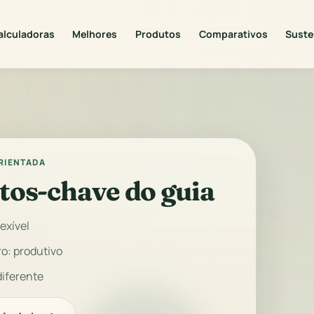
alculadoras
Melhores
Produtos
Comparativos
Suste
ORIENTADA
tos-chave do guia
lexível
o: produtivo
diferente