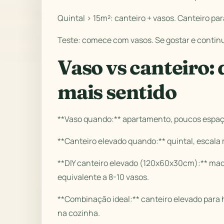
Quintal > 15m²: canteiro + vasos. Canteiro pa
Teste: comece com vasos. Se gostar e continua
Vaso vs canteiro:
mais sentido
**Vaso quando:** apartamento, poucos espaço,
**Canteiro elevado quando:** quintal, escala 
**DIY canteiro elevado (120x60x30cm):** madei
equivalente a 8-10 vasos.
**Combinação ideal:** canteiro elevado para h
na cozinha.