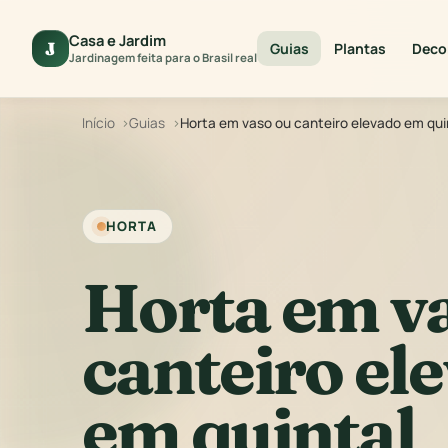
Casa e Jardim
J
Guias
Plantas
Deco
Jardinagem feita para o Brasil real
Início
Guias
Horta em vaso ou canteiro elevado em qu
HORTA
Horta em v
canteiro el
em quintal