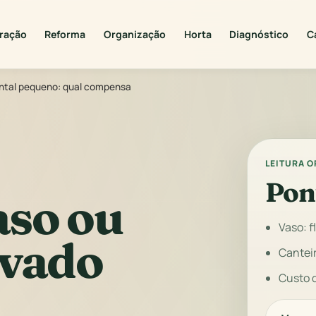
ração
Reforma
Organização
Horta
Diagnóstico
C
intal pequeno: qual compensa
LEITURA 
Pon
aso ou
Vaso: f
evado
Canteir
Custo 