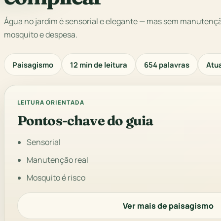
Água no jardim é sensorial e elegante — mas sem manutençã
mosquito e despesa.
Paisagismo
12 min de leitura
654 palavras
Atua
LEITURA ORIENTADA
Pontos-chave do guia
Sensorial
Manutenção real
Mosquito é risco
Ver mais de paisagismo