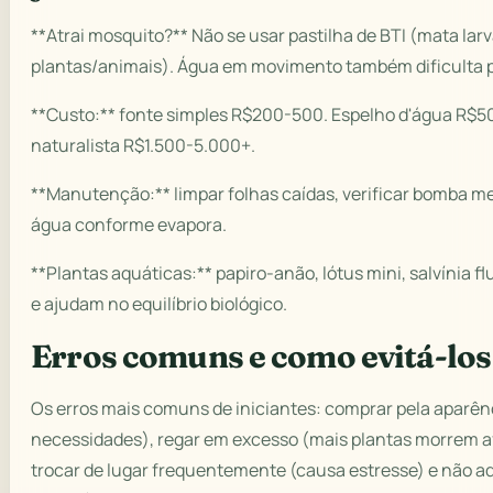
**Atrai mosquito?** Não se usar pastilha de BTI (mata lar
plantas/animais). Água em movimento também dificulta 
**Custo:** fonte simples R$200-500. Espelho d'água R$5
naturalista R$1.500-5.000+.
**Manutenção:** limpar folhas caídas, verificar bomba m
água conforme evapora.
**Plantas aquáticas:** papiro-anão, lótus mini, salvínia f
e ajudam no equilíbrio biológico.
Erros comuns e como evitá-los
Os erros mais comuns de iniciantes: comprar pela aparênc
necessidades), regar em excesso (mais plantas morrem a
trocar de lugar frequentemente (causa estresse) e não a