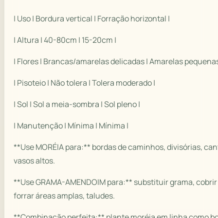
| Uso | Bordura vertical | Forração horizontal |
| Altura | 40-80cm | 15-20cm |
| Flores | Brancas/amarelas delicadas | Amarelas pequenas
| Pisoteio | Não tolera | Tolera moderado |
| Sol | Sol a meia-sombra | Sol pleno |
| Manutenção | Mínima | Mínima |
**Use MORÉIA para:** bordas de caminhos, divisórias, cant
vasos altos.
**Use GRAMA-AMENDOIM para:** substituir grama, cobrir 
forrar áreas amplas, taludes.
**Combinação perfeita:** plante moréia em linha como b