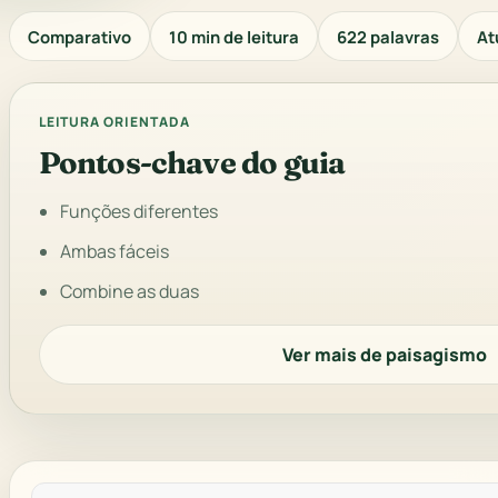
Comparativo
10 min de leitura
622 palavras
At
LEITURA ORIENTADA
Pontos-chave do guia
Funções diferentes
Ambas fáceis
Combine as duas
Ver mais de paisagismo