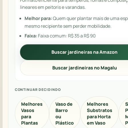
Formato eficiente para temperos, folhas e composi
lineares em peitoris e varandas.
Melhor para:
Quem quer plantar mais de uma esp
mesmo recipiente sem perder mobilidade.
Faixa:
Faixa comum: R$ 35 a R$ 90
Buscar jardineiras na Amazon
Buscar jardineiras no Magalu
CONTINUAR DECIDINDO
Melhores
Vaso de
Melhores
S
Vasos
Barro
Substratos
P
para
ou
para Horta
M
Plantas
Plástico
em Vaso
P