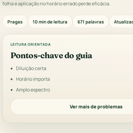
folha e aplicação no horário errado perde eficácia.
Pragas
10 min de leitura
671 palavras
Atualiza
LEITURA ORIENTADA
Pontos-chave do guia
Diluição certa
Horário importa
Amplo espectro
Ver mais de problemas