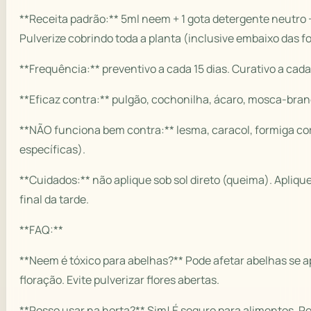
**Receita padrão:** 5ml neem + 1 gota detergente neutro 
Pulverize cobrindo toda a planta (inclusive embaixo das fo
**Frequência:** preventivo a cada 15 dias. Curativo a cada
**Eficaz contra:** pulgão, cochonilha, ácaro, mosca-branca
**NÃO funciona bem contra:** lesma, caracol, formiga cor
específicas).
**Cuidados:** não aplique sob sol direto (queima). Apliq
final da tarde.
**FAQ:**
**Neem é tóxico para abelhas?** Pode afetar abelhas se a
floração. Evite pulverizar flores abertas.
**Posso usar na horta?** Sim! É seguro para alimentos. Re