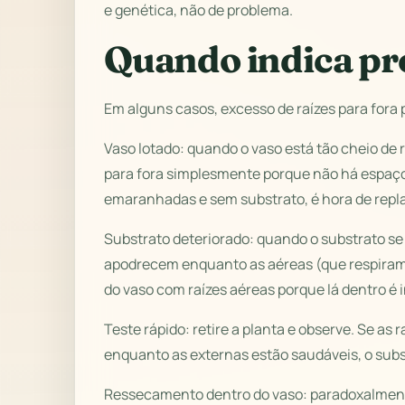
e genética, não de problema.
Quando indica p
Em alguns casos, excesso de raízes para fora 
Vaso lotado: quando o vaso está tão cheio de 
para fora simplesmente porque não há espaço. 
emaranhadas e sem substrato, é hora de repla
Substrato deteriorado: quando o substrato se
apodrecem enquanto as aéreas (que respiram 
do vaso com raízes aéreas porque lá dentro é i
Teste rápido: retire a planta e observe. Se a
enquanto as externas estão saudáveis, o subst
Ressecamento dentro do vaso: paradoxalmente