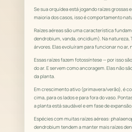
Se sua orquídea está jogando raízes grossas e 
maioria dos casos, isso é comportamento natu
Raízes aéreas são uma característica fundame
dendrobium, vanda, oncidium). Na natureza, T
árvores. Elas evoluíram para funcionar no ar, 
Essas raízes fazem fotossíntese — por isso s
do ar. E servem como ancoragem. Elas não são
da planta.
Em crescimento ativo (primavera/verão), é c
cima, para os lados e para fora do vaso. Pont
a planta está saudável e em fase de expansão
Espécies com muitas raízes aéreas: phalaeno
dendrobium tendem a manter mais raízes den