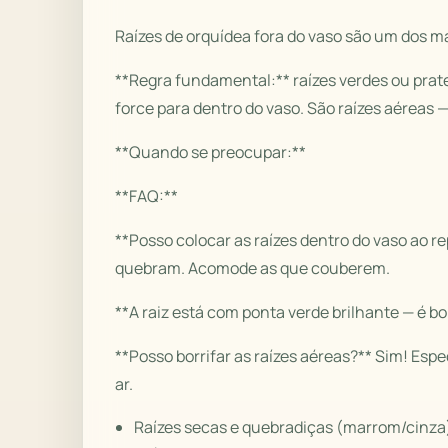
Raízes de orquídea fora do vaso são um dos ma
**Regra fundamental:** raízes verdes ou prat
force para dentro do vaso. São raízes aéreas 
**Quando se preocupar:**
**FAQ:**
**Posso colocar as raízes dentro do vaso ao 
quebram. Acomode as que couberem.
**A raiz está com ponta verde brilhante — é b
**Posso borrifar as raízes aéreas?** Sim! Es
ar.
Raízes secas e quebradiças (marrom/cinza)