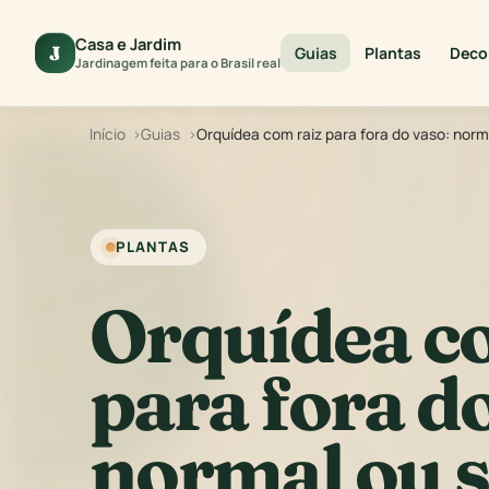
Casa e Jardim
J
Guias
Plantas
Deco
Jardinagem feita para o Brasil real
Início
Guias
Orquídea com raiz para fora do vaso: norm
PLANTAS
Orquídea c
para fora do
normal ou s