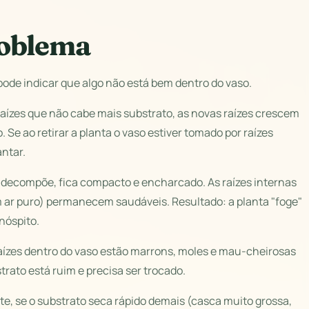
roblema
pode indicar que algo não está bem dentro do vaso.
raízes que não cabe mais substrato, as novas raízes crescem
Se ao retirar a planta o vaso estiver tomado por raízes
ntar.
 decompõe, fica compacto e encharcado. As raízes internas
ar puro) permanecem saudáveis. Resultado: a planta "foge"
nóspito.
s raízes dentro do vaso estão marrons, moles e mau-cheirosas
rato está ruim e precisa ser trocado.
, se o substrato seca rápido demais (casca muito grossa,