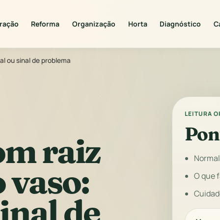
ração
Reforma
Organização
Horta
Diagnóstico
C
al ou sinal de problema
LEITURA 
Pon
om raiz
Normal
 vaso:
O que 
Cuidad
inal de