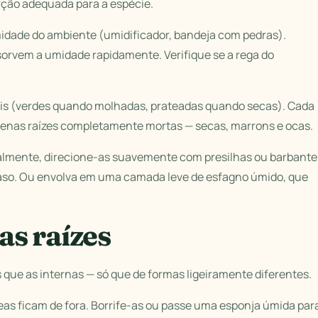
rção adequada para a espécie.
midade do ambiente (umidificador, bandeja com pedras).
bsorvem a umidade rapidamente. Verifique se a rega do
eis (verdes quando molhadas, prateadas quando secas). Cada
 apenas raízes completamente mortas — secas, marrons e ocas.
ualmente, direcione-as suavemente com presilhas ou barbante
aso. Ou envolva em uma camada leve de esfagno úmido, que
s raízes
que as internas — só que de formas ligeiramente diferentes.
reas ficam de fora. Borrife-as ou passe uma esponja úmida par