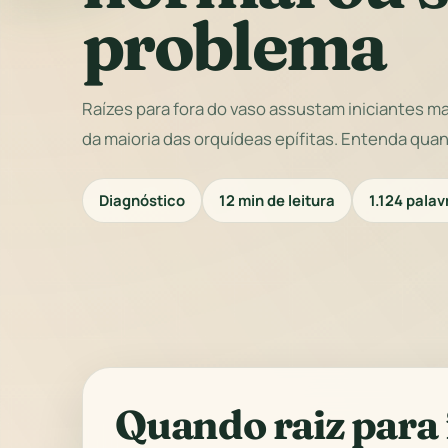
problema
Raízes para fora do vaso assustam iniciantes 
da maioria das orquídeas epífitas. Entenda quan
Diagnóstico
12 min de leitura
1.124 palav
Quando raiz para 