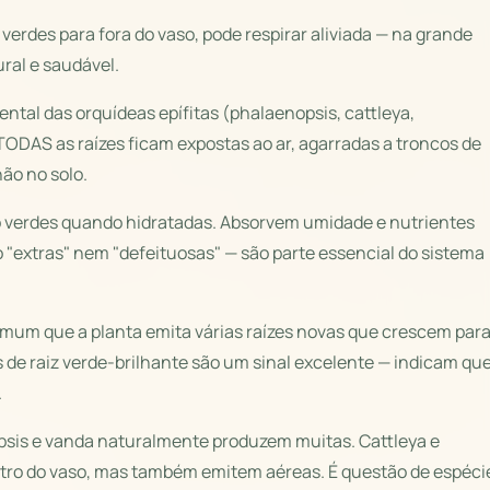
verdes para fora do vaso, pode respirar aliviada — na grande
ral e saudável.
ntal das orquídeas epífitas (phalaenopsis, cattleya,
ODAS as raízes ficam expostas ao ar, agarradas a troncos de
não no solo.
ão verdes quando hidratadas. Absorvem umidade e nutrientes
 "extras" nem "defeituosas" — são parte essencial do sistema
omum que a planta emita várias raízes novas que crescem par
as de raiz verde-brilhante são um sinal excelente — indicam qu
.
psis e vanda naturalmente produzem muitas. Cattleya e
tro do vaso, mas também emitem aéreas. É questão de espéci