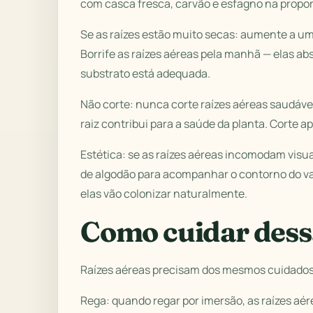
com casca fresca, carvão e esfagno na propo
Se as raízes estão muito secas: aumente a u
Borrife as raízes aéreas pela manhã — elas a
substrato está adequada.
Não corte: nunca corte raízes aéreas saudáv
raiz contribui para a saúde da planta. Corte
Estética: se as raízes aéreas incomodam vis
de algodão para acompanhar o contorno do v
elas vão colonizar naturalmente.
Como cuidar dessa
Raízes aéreas precisam dos mesmos cuidados 
Rega: quando regar por imersão, as raízes aé