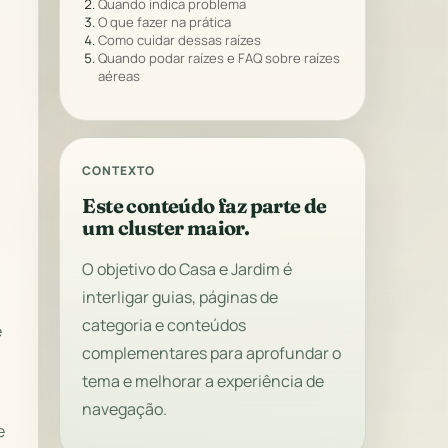
Quando indica problema
O que fazer na prática
Como cuidar dessas raízes
Quando podar raízes e FAQ sobre raízes
aéreas
CONTEXTO
Este conteúdo faz parte de
um cluster maior.
O objetivo do Casa e Jardim é
interligar guias, páginas de
a
categoria e conteúdos
e
complementares para aprofundar o
tema e melhorar a experiência de
navegação.
e