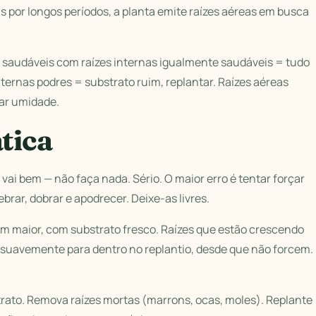
s por longos períodos, a planta emite raízes aéreas em busca
s saudáveis com raízes internas igualmente saudáveis = tudo
ternas podres = substrato ruim, replantar. Raízes aéreas
ar umidade.
tica
 vai bem — não faça nada. Sério. O maior erro é tentar forçar
brar, dobrar e apodrecer. Deixe-as livres.
 cm maior, com substrato fresco. Raízes que estão crescendo
 suavemente para dentro no replantio, desde que não forcem.
trato. Remova raízes mortas (marrons, ocas, moles). Replante