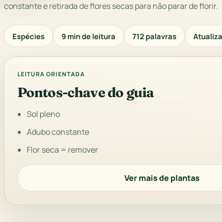
constante e retirada de flores secas para não parar de florir.
Espécies
9 min de leitura
712 palavras
Atualiza
LEITURA ORIENTADA
Pontos-chave do guia
Sol pleno
Adubo constante
Flor seca = remover
Ver mais de plantas