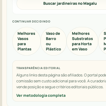
Buscar jardineiras no Magalu
CONTINUAR DECIDINDO
Melhores
Vaso de
Melhores
S
Vasos
Barro
Substratos
P
para
ou
para Horta
M
Plantas
Plástico
em Vaso
P
TRANSPARÊNCIA EDITORIAL
Alguns links desta página são afiliados. O portal pod
comissão sem custo adicional para você. A curadori
vende posição e segue critérios editoriais públicos.
Ver metodologia completa