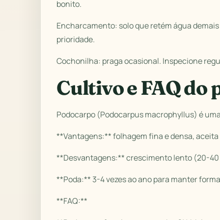
bonito.
Encharcamento: solo que retém água demais
prioridade.
Cochonilha: praga ocasional. Inspecione reg
Cultivo e FAQ do
Podocarpo (Podocarpus macrophyllus) é uma c
**Vantagens:** folhagem fina e densa, aceita 
**Desvantagens:** crescimento lento (20-40 c
**Poda:** 3-4 vezes ao ano para manter forma
**FAQ:**