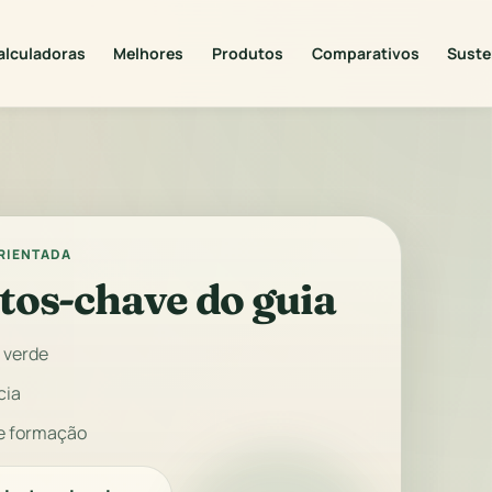
alculadoras
Melhores
Produtos
Comparativos
Suste
ORIENTADA
tos-chave do guia
 verde
cia
e formação