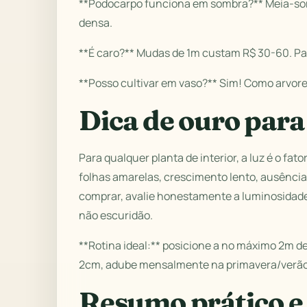
**Podocarpo funciona em sombra?** Meia-so
densa.
**É caro?** Mudas de 1m custam R$ 30-60. P
**Posso cultivar em vaso?** Sim! Como arvor
Dica de ouro para
Para qualquer planta de interior, a luz é o fa
folhas amarelas, crescimento lento, ausência
comprar, avalie honestamente a luminosidade 
não escuridão.
**Rotina ideal:** posicione a no máximo 2m de
2cm, adube mensalmente na primavera/verão
Resumo prático e 