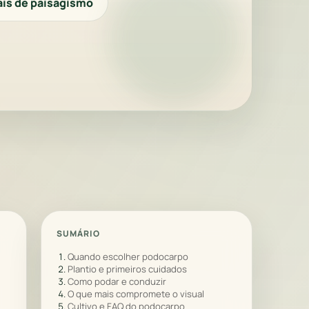
ais de paisagismo
SUMÁRIO
Quando escolher podocarpo
Plantio e primeiros cuidados
Como podar e conduzir
O que mais compromete o visual
Cultivo e FAQ do podocarpo