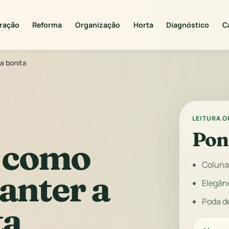
ração
Reforma
Organização
Horta
Diagnóstico
C
a bonita
LEITURA 
Pon
 como
Coluna
manter a
Elegân
Poda d
ta