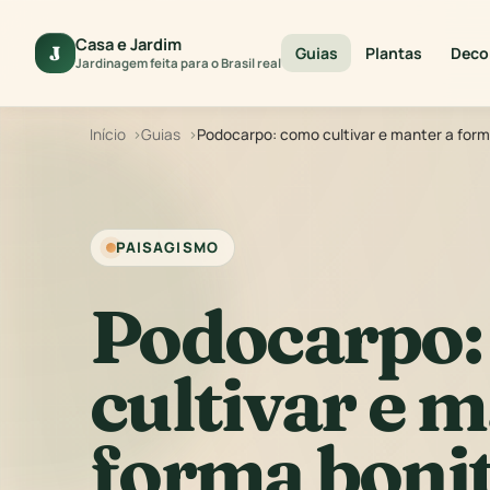
Casa e Jardim
J
Guias
Plantas
Deco
Jardinagem feita para o Brasil real
Início
Guias
Podocarpo: como cultivar e manter a form
PAISAGISMO
Podocarpo:
cultivar e 
forma boni