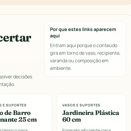
Por que estes links aparecem
certar
aqui
Entram aqui porque o conteúdo
gira em torno de vaso, recipiente,
varanda ou composição em
ambiente.
solver decisões
ntação.
S E SUPORTES
VASOS E SUPORTES
o de Barro
Jardineira Plástica
nante 25 cm
60 cm
clássico para
Formato eficiente para