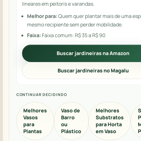
lineares em peitoris e varandas.
Melhor para:
Quem quer plantar mais de uma esp
mesmo recipiente sem perder mobilidade.
Faixa:
Faixa comum: R$ 35 a R$ 90
Buscar jardineiras na Amazon
Buscar jardineiras no Magalu
CONTINUAR DECIDINDO
Melhores
Vaso de
Melhores
S
Vasos
Barro
Substratos
P
para
ou
para Horta
M
Plantas
Plástico
em Vaso
P