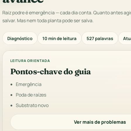
Raiz podre é emergência — cada dia conta. Quanto antes agi
salvar. Mas nem toda planta pode ser salva.
Diagnóstico
10 min de leitura
527 palavras
Atu
LEITURA ORIENTADA
Pontos-chave do guia
Emergência
Poda de raízes
Substrato novo
Ver mais de problemas