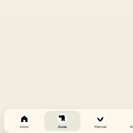
Início
Guias
Plantas
D