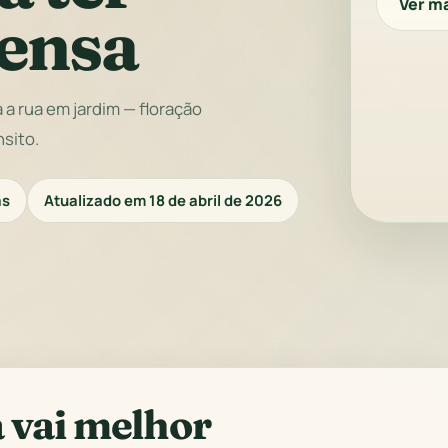
Ver m
tensa
a rua em jardim — floração
nsito.
as
Atualizado em 18 de abril de 2026
 vai melhor