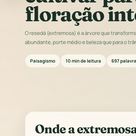
floração in
O resedá (extremosa) é a árvore que transforma 
abundante, porte médio e beleza que para o trâ
Paisagismo
10 min de leitura
697 palavr
Onde a extremosa