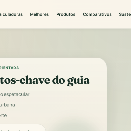
alculadoras
Melhores
Produtos
Comparativos
Suste
ORIENTADA
tos-chave do guia
ão espetacular
 urbana
orte