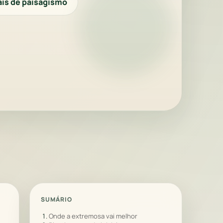
ais de paisagismo
SUMÁRIO
Onde a extremosa vai melhor