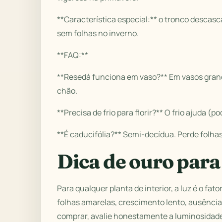
**Característica especial:** o tronco descas
sem folhas no inverno.
**FAQ:**
**Resedá funciona em vaso?** Em vasos grand
chão.
**Precisa de frio para florir?** O frio ajuda
**É caducifólia?** Semi-decídua. Perde folha
Dica de ouro para
Para qualquer planta de interior, a luz é o fa
folhas amarelas, crescimento lento, ausência
comprar, avalie honestamente a luminosidade 