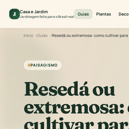
Casa e Jardim
J
Guias
Plantas
Deco
Jardinagem feita para o Brasil real
Início
Guias
Resedá ou extremosa: como cultivar para 
PAISAGISMO
Resedá ou
extremosa:
cultivar par