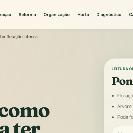
ração
Reforma
Organização
Horta
Diagnóstico
C
ter floração intensa
LEITURA 
Pon
Floraç
 como
Árvore
Poda f
a ter