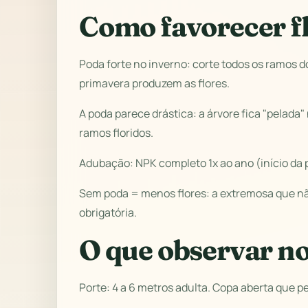
Como favorecer f
Poda forte no inverno: corte todos os ramos d
primavera produzem as flores.
A poda parece drástica: a árvore fica "pelad
ramos floridos.
Adubação: NPK completo 1x ao ano (início da 
Sem poda = menos flores: a extremosa que não
obrigatória.
O que observar n
Porte: 4 a 6 metros adulta. Copa aberta que p