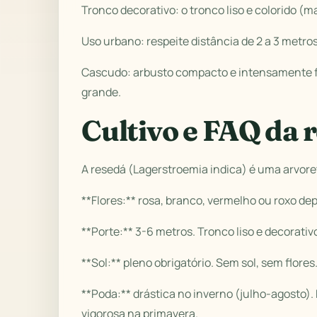
Tronco decorativo: o tronco liso e colorido 
Uso urbano: respeite distância de 2 a 3 metros
Cascudo: arbusto compacto e intensamente fl
grande.
Cultivo e FAQ da
A resedá (Lagerstroemia indica) é uma arvore
**Flores:** rosa, branco, vermelho ou roxo d
**Porte:** 3-6 metros. Tronco liso e decorativ
**Sol:** pleno obrigatório. Sem sol, sem flores
**Poda:** drástica no inverno (julho-agosto)
vigorosa na primavera.