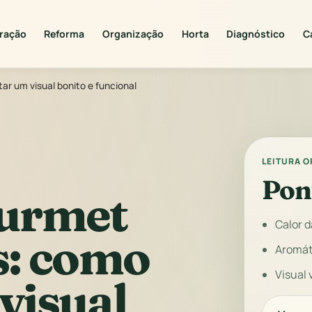
ração
Reforma
Organização
Horta
Diagnóstico
C
r um visual bonito e funcional
LEITURA 
Pon
urmet
Calor 
s: como
Aromát
Visual 
visual