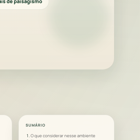
ais de paisagismo
SUMÁRIO
O que considerar nesse ambiente