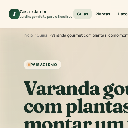
Casa e Jardim
J
Guias
Plantas
Deco
Jardinagem feita para o Brasil real
Início
Guias
Varanda gourmet com plantas: como monta
PAISAGISMO
Varanda go
com planta
montar um 