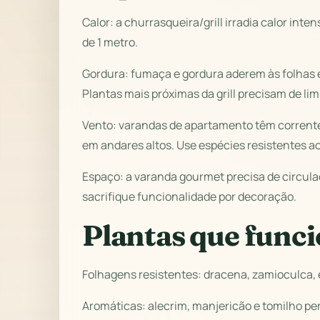
Calor: a churrasqueira/grill irradia calor i
de 1 metro.
Gordura: fumaça e gordura aderem às folhas e
Plantas mais próximas da grill precisam de li
Vento: varandas de apartamento têm corrente
em andares altos. Use espécies resistentes ao
Espaço: a varanda gourmet precisa de circula
sacrifique funcionalidade por decoração.
Plantas que func
Folhagens resistentes: dracena, zamioculca, 
Aromáticas: alecrim, manjericão e tomilho pe