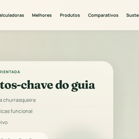
alculadoras
Melhores
Produtos
Comparativos
Suste
ORIENTADA
tos-chave do guia
da churrasqueira
icas funcional
vivo