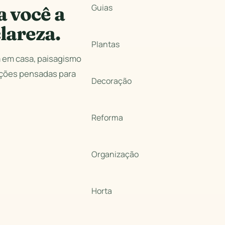
a você a
Guias
lareza.
Plantas
a em casa, paisagismo
ações pensadas para
Decoração
Reforma
Organização
Horta