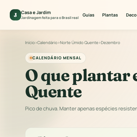
Casa e Jardim
J
Guias
Plantas
Deco
Jardinagem feita para o Brasil real
Início
›
Calendário
›
Norte Úmido Quente
›
Dezembro
CALENDÁRIO MENSAL
O que plantar
Quente
Pico de chuva. Manter apenas espécies resist