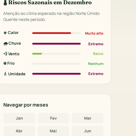
🌡️ Riscos Sazonais em Dezembro
Atenção ao clima esperado na região Norte Úmido
Quente neste período.
☀️ Calor
Muito alto
🌧️ Chuva
Extremo
💨 Vento
Baixo
❄️ Frio
Nenhum
💧 Umidade
Extremo
Navegar por meses
Jan
Fev
Mar
Abr
Mai
Jun