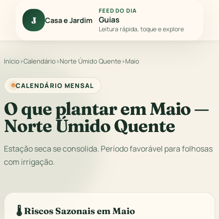
FEED DO DIA
Guias
J
Casa e Jardim
Leitura rápida, toque e explore
Início
›
Calendário
›
Norte Úmido Quente
›
Maio
CALENDÁRIO MENSAL
O que plantar em Maio —
Norte Úmido Quente
Estação seca se consolida. Período favorável para folhosas
com irrigação.
🌡️ Riscos Sazonais em Maio