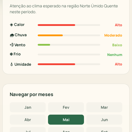
Atenção ao clima esperado na região Norte Úmido Quente
neste período.
☀️ Calor
Alto
🌧️ Chuva
Moderado
💨 Vento
Baixo
❄️ Frio
Nenhum
💧 Umidade
Alto
Navegar por meses
Jan
Fev
Mar
Abr
Mai
Jun
Jul
Ago
Set