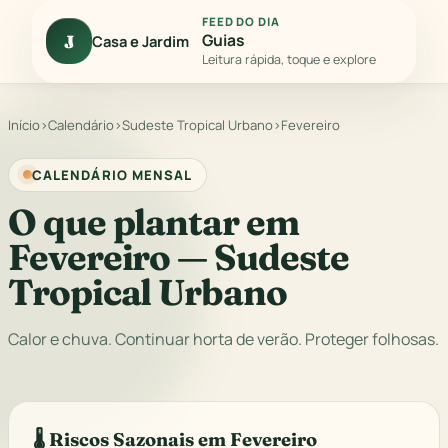
FEED DO DIA
Guias
J
Casa e Jardim
Leitura rápida, toque e explore
Início
›
Calendário
›
Sudeste Tropical Urbano
›
Fevereiro
CALENDÁRIO MENSAL
O que plantar em
Fevereiro — Sudeste
Tropical Urbano
Calor e chuva. Continuar horta de verão. Proteger folhosas.
🌡️ Riscos Sazonais em Fevereiro