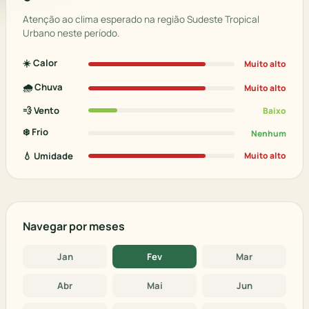
Atenção ao clima esperado na região Sudeste Tropical
Urbano neste período.
☀️ Calor
Muito alto
🌧️ Chuva
Muito alto
💨 Vento
Baixo
❄️ Frio
Nenhum
💧 Umidade
Muito alto
Navegar por meses
Jan
Fev
Mar
Abr
Mai
Jun