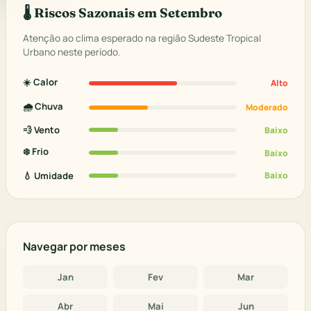
🌡️ Riscos Sazonais em Setembro
Atenção ao clima esperado na região Sudeste Tropical
Urbano neste período.
☀️ Calor
Alto
🌧️ Chuva
Moderado
💨 Vento
Baixo
❄️ Frio
Baixo
💧 Umidade
Baixo
Navegar por meses
Jan
Fev
Mar
Abr
Mai
Jun